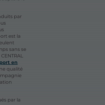
nduits par
ous
us
ort est la
veulent
mps sans se
sir CENTRAL
port en
ne qualité
compagnie
ration
és par la