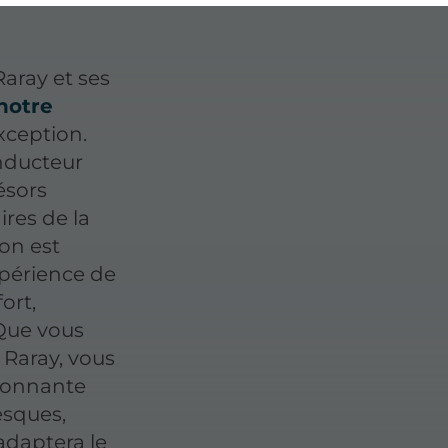
Raray et ses
notre
xception.
nducteur
ésors
ires de la
ion est
xpérience de
ort,
 Que vous
e Raray, vous
ronnante
esques,
adaptera le