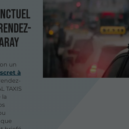
onctuel
 rendez-
Raray
ion un
scret à
rendez-
L TAXIS
 la
os
ou
aque