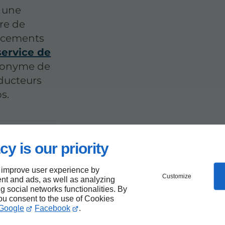
r une
re de
lacements
service de
nonyme de
nducteurs
s.
a région
cy is our priority
de
 improve user experience by
Customize
nt and ads, as well as analyzing
ng social networks functionalities. By
you consent to the use of Cookies
Google
Facebook
.