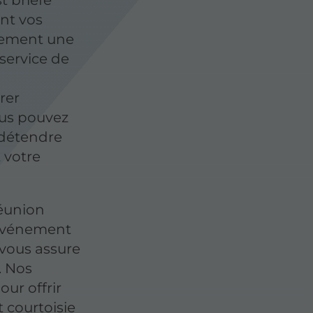
t briefé
nt vos
alement une
service de
rer
ous pouvez
 détendre
 votre
réunion
 événement
 vous assure
. Nos
ur offrir
t courtoisie