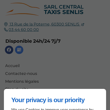
SARL CENTRAL
TAXIS SENLIS
13 Rue de la Poterne,
60300
SENLIS
03 44 60 00 00
Disponible 24h/24 7j/7
Accueil
Contactez-nous
Mentions légales
Plan du site
Your privacy is our priority
We use Cookies to improve user experience by